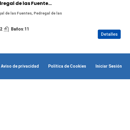
Casa en Venta en Pedregal de las Fuentes, Jiutepec, Morelos
al de las Fuentes, Pedregal de las
:
2
Baños:
11
Detalles
Aviso de privacidad
Política de Cookies
Iniciar Sesión