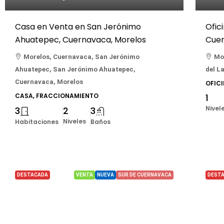
Casa en Venta en San Jerónimo
Ofic
Ahuatepec, Cuernavaca, Morelos
Cuer
Morelos, Cuernavaca, San Jerónimo
Mor
Ahuatepec, San Jerónimo Ahuatepec,
del L
Cuernavaca, Morelos
OFIC
CASA, FRACCIONAMIENTO
1
Nivel
3
2
3
Niveles
Habitaciones
Baños
DESTACADA
VENTA
NUEVA
SUR DE CUERNAVACA
DEST