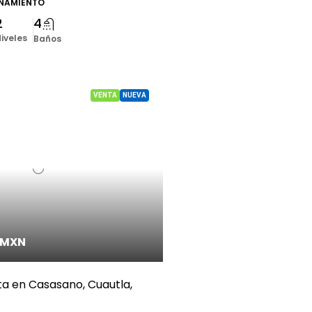
ONAMIENTO
2
4
iveles
Baños
VENTA
NUEVA
/MXN
a en Casasano, Cuautla,