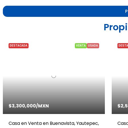
P
Prop
DESTACADA
VENTA
USADA
DEST
$3,300,000
/MXN
$2,
Casa en Venta en Buenavista, Yautepec,
Casa