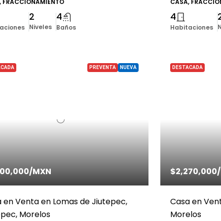
, FRACCIONAMIENTO
CASA, FRACCI
2
4
4
Niveles
N
aciones
Baños
Habitaciones
ACADA
PREVENTA
NUEVA
DESTACADA
200,000
/MXN
$2,270,000
 en Venta en Lomas de Jiutepec,
Casa en Vent
epec, Morelos
Morelos