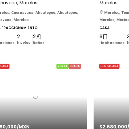
navaca, Morelos
Morelos
relos, Cuernavaca, Ahuatepec, Ahuatepec,
Morelos, Temi
avaca, Morelos
Morelos, Méxic
, FRACCIONAMIENTO
CASA
2
2
6
Niveles
N
aciones
Baños
Habitaciones
ACADA
VENTA
USADA
DESTACADA
350,000
/MXN
$2,680,000