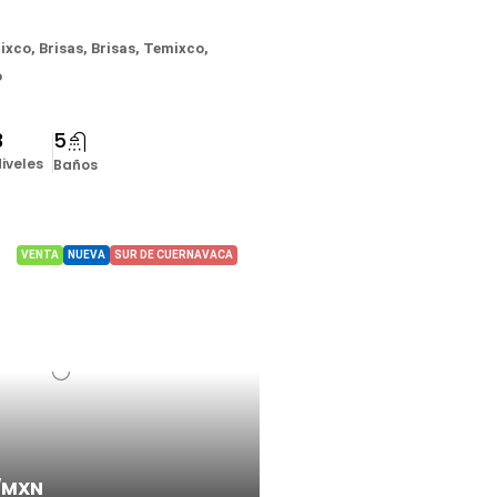
xco, Brisas, Brisas, Temixco,
o
3
5
iveles
Baños
VENTA
NUEVA
SUR DE CUERNAVACA
/MXN