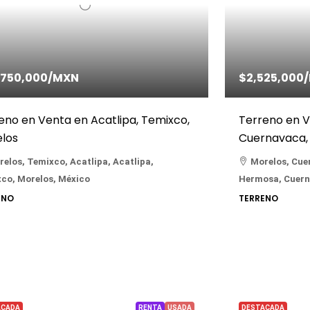
,750,000
/MXN
$2,525,000
eno en Venta en Acatlipa, Temixco,
Terreno en V
los
Cuernavaca,
elos, Temixco, Acatlipa, Acatlipa,
Morelos, Cue
co, Morelos, México
Hermosa, Cuern
ENO
TERRENO
ACADA
RENTA
USADA
DESTACADA