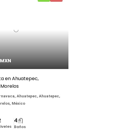
/MXN
ta en Ahuatepec,
 Morelos
rnavaca, Ahuatepec, Ahuatepec,
relos, México
2
4
iveles
Baños