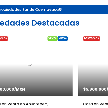
ropiedades Sur de Cuernavaca
iedades Destacadas
ACADA
VENTA
NUEVA
DESTACADA
500,000
/MXN
$5,800,000
 en Venta en Ahuatepec,
Casa en Vent