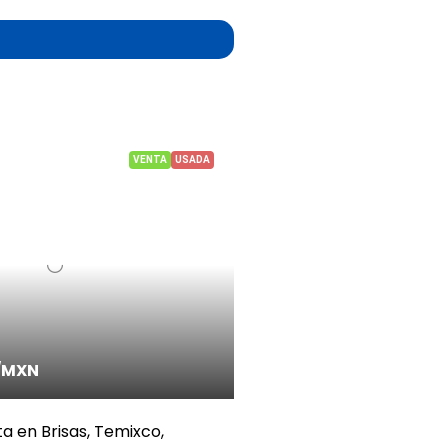
VENTA
USADA
/MXN
a en Brisas, Temixco,