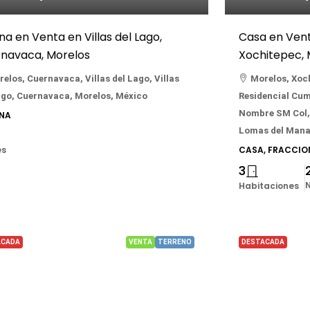
ina en Venta en Villas del Lago,
Casa en Vent
navaca, Morelos
Xochitepec, 
elos, Cuernavaca, Villas del Lago, Villas
Morelos, Xoc
ago, Cuernavaca, Morelos, México
Residencial Cum
Nombre SM Col, 
INA
Lomas del Manan
es
CASA, FRACCI
3
N
Habitaciones
ACADA
VENTA
TERRENO
DESTACADA