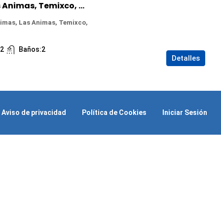
Casa en Venta en Las Animas, Temixco, Morelos
nimas, Las Animas, Temixco,
:
2
Baños:
2
Detalles
Aviso de privacidad
Política de Cookies
Iniciar Sesión