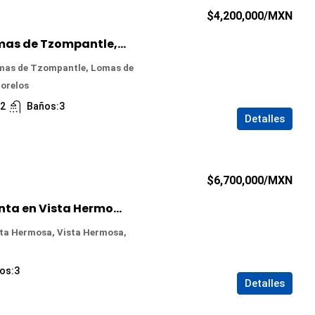
$4,200,000
/MXN
Casa en Venta en Lomas de Tzompantle, Cuernavaca, Morelos
mas de Tzompantle, Lomas de
orelos
:
2
Baños:
3
Detalles
$6,700,000
/MXN
Departamento en Venta en Vista Hermosa, Cuernavaca, Morelos
sta Hermosa, Vista Hermosa,
os:
3
Detalles