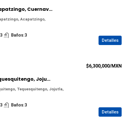
Casa en Venta en Acapatzingo, Cuernavaca, Morelos
apatzingo, Acapatzingo,
:
3
Baños:
3
Detalles
$6,300,000
/MXN
Casa en Venta en Tequesquitengo, Jojutla, Morelos
quitengo, Tequesquitengo, Jojutla,
:
3
Baños:
3
Detalles