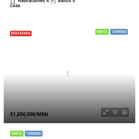
Habitaciones:
4
Baños:
5
CASA
VENTA
TERRENO
DESTACADA
$1,850,000
/MXN
VENTA
TERRENO