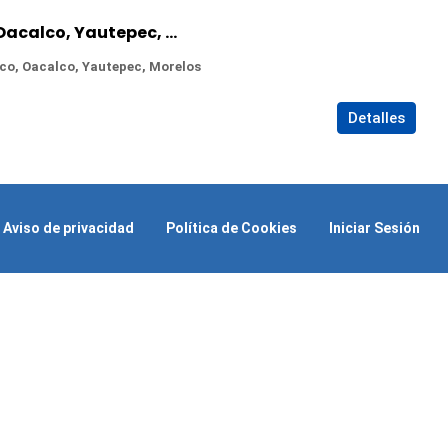
Terreno en Venta en Oacalco, Yautepec, Morelos
co, Oacalco, Yautepec, Morelos
Detalles
Aviso de privacidad
Política de Cookies
Iniciar Sesión