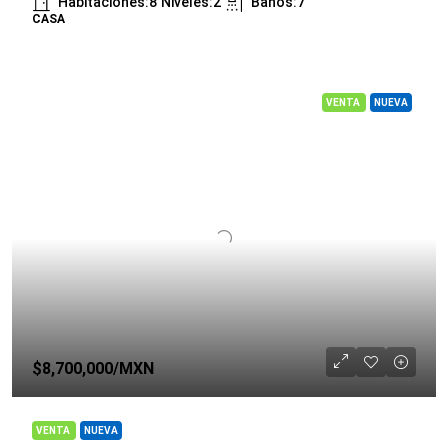
Habitaciones:
8
Niveles:
2
Baños:
7
CASA
VENTA
NUEVA
$8,700,000
/MXN
VENTA
NUEVA