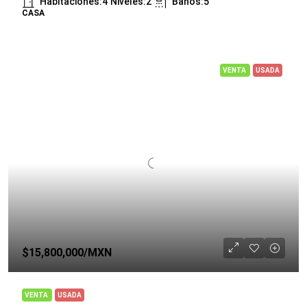
Habitaciones:
4
Niveles:
2
Baños:
5
CASA
VENTA
USADA
$15,800,000
/MXN
VENTA
USADA