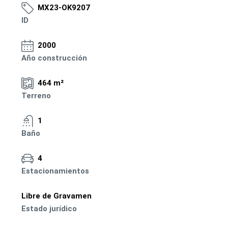
MX23-OK9207
ID
2000
Año construcción
464 m²
Terreno
1
Baño
4
Estacionamientos
Libre de Gravamen
Estado jurídico