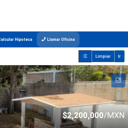
Calcular Hipoteca
Llamar Oficina
Limpiar
Ir
$2,200,000
/MXN