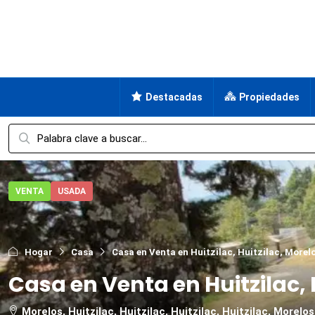
Destacadas
Propiedades
VENTA
USADA
Hogar
Casa
Casa en Venta en Huitzilac, Huitzilac, Morel
Casa en Venta en Huitzilac, 
Morelos, Huitzilac, Huitzilac, Huitzilac, Huitzilac, Morelos