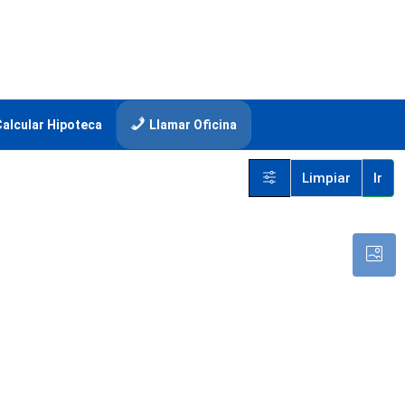
Calcular Hipoteca
Llamar Oficina
Limpiar
Ir
$889,200
/MXN