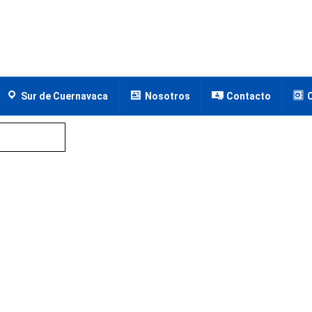
Sur de Cuernavaca
Nosotros
Contacto
ca, Morelos
epec, Cuernavaca, Morelos
a, Morelos