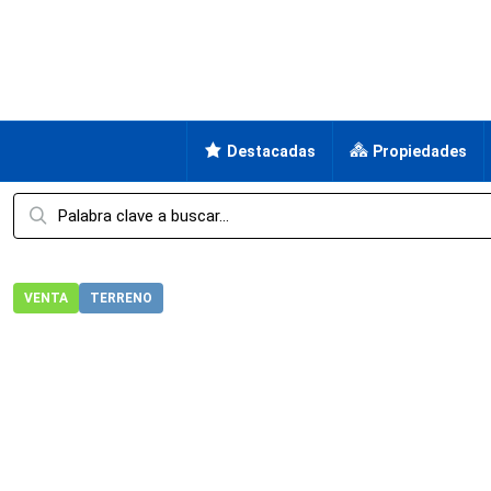
Destacadas
Propiedades
VENTA
TERRENO
Hogar
Terreno
Terreno en Venta en Ahuatepec, Cuernava
Terreno en Venta en Ahuat
Morelos, Cuernavaca, Ahuatepec, Ahuatepec, Cuernavac