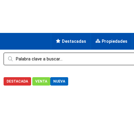
Destacadas
Propiedades
DESTACADA
VENTA
NUEVA
Hogar
Casa
Fraccionamiento
Casa en Venta en Bella
Casa en Venta en Bellavist
Morelos, Cuernavaca, Bellavista, Bellavista, Cuernavaca,