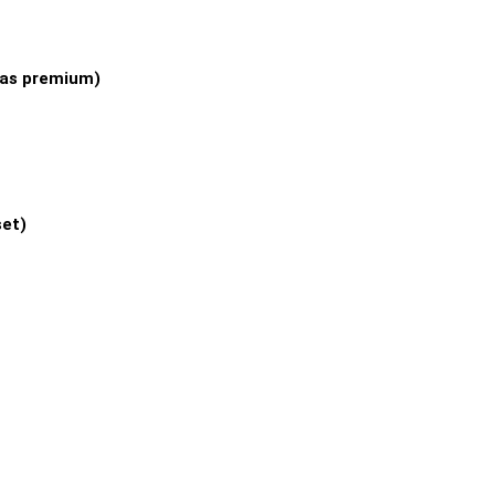
llas premium)
set)