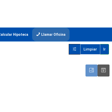
Calcular Hipoteca
Llamar Oficina
Limpiar
Ir
$10,900,000
/MXN