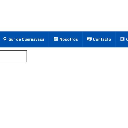
Sur de Cuernavaca
Nosotros
Contacto
vista, Cuernavaca, Morelos
a, Cuernavaca, Morelos
 Morelos, México