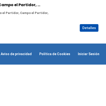
Terreno en Venta en Campo el Partidor, Yautepec, Morelos
 el Partidor, Campo el Partidor,
Detalles
Aviso de privacidad
Política de Cookies
Iniciar Sesión