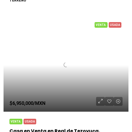
TERRENO
VENTA
USADA
$6,950,000
/MXN
VENTA
USADA
Casa en Venta en Real de Tezoyuca,