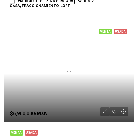
Habitaciones:
2
Niveles:
3
Baños:
2
CASA, FRACCIONAMIENTO, LOFT
VENTA
USADA
$6,900,000
/MXN
VENTA
USADA