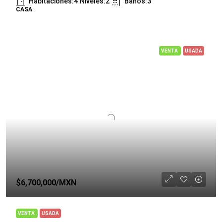
Habitaciones:
4
Niveles:
2
Baños:
3
CASA
VENTA
USADA
$6,700,000
/MXN
VENTA
USADA