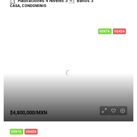
Habitaciones:
4
Niveles:
3
Baños:
3
CASA, CONDOMINIO
VENTA
USADA
$4,800,000
/MXN
VENTA
USADA