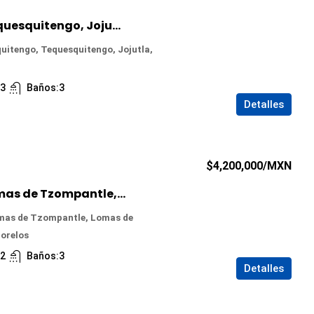
Casa en Venta en Tequesquitengo, Jojutla, Morelos
quitengo, Tequesquitengo, Jojutla,
:
3
Baños:
3
Detalles
$4,200,000
/MXN
Casa en Venta en Lomas de Tzompantle, Cuernavaca, Morelos
mas de Tzompantle, Lomas de
orelos
:
2
Baños:
3
Detalles