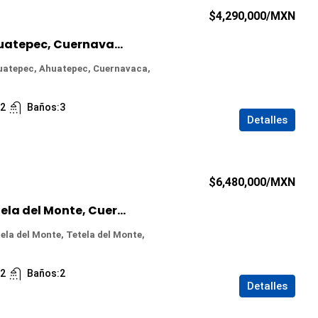
$4,290,000
/MXN
Casa en Venta en Ahuatepec, Cuernavaca, Morelos
uatepec, Ahuatepec, Cuernavaca,
:
2
Baños:
3
Detalles
$6,480,000
/MXN
Casa en Venta en Tetela del Monte, Cuernavaca, Morelos
ela del Monte, Tetela del Monte,
:
2
Baños:
2
Detalles