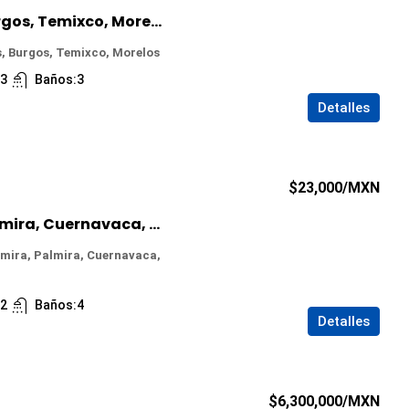
Casa en Venta en Burgos, Temixco, Morelos
, Burgos, Temixco, Morelos
:
3
Baños:
3
Detalles
$23,000
/MXN
Casa en Renta en Palmira, Cuernavaca, Morelos
mira, Palmira, Cuernavaca,
:
2
Baños:
4
Detalles
$6,300,000
/MXN