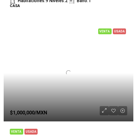
Habitaciones:
9
Niveles:
2
Baño:
1
CASA
VENTA
USADA
$1,000,000
/MXN
VENTA
USADA