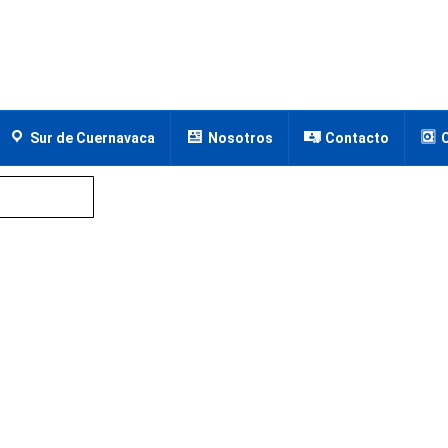
Sur de Cuernavaca
Nosotros
Contacto
s de Tzompantle, Cuernavaca, Morelos
 Tzompantle, Cuernavaca, M
Tzompantle, Cuernavaca, Morelos