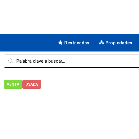
Destacadas
Propiedades
VENTA
USADA
Hogar
Casa
Fraccionamiento
Casa en Venta en Loma
Casa en Venta en Lomas de
Morelos, Cuernavaca, Lomas de Tzompantle, Lomas de 