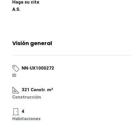
Haga su cita
A.S.
Visión general
NN-UX1000272
ID
321 Constr. m²
Construcción
4
Habitaciones