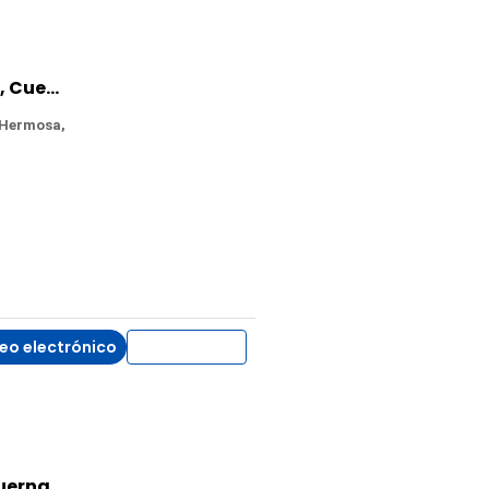
Terreno en Venta en Vista Hermosa, Cuernavaca, Morelos
 Hermosa,
eo electrónico
WhatsApp
Terreno en Venta en Las Granjas, Cuernavaca, Morelos