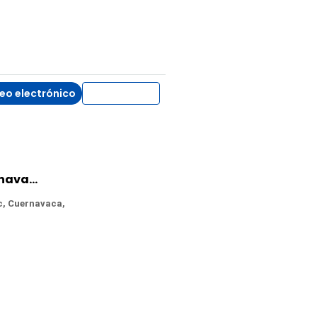
eo electrónico
WhatsApp
Casa en Venta en Ahuatepec, Cuernavaca, Morelos
c, Cuernavaca,