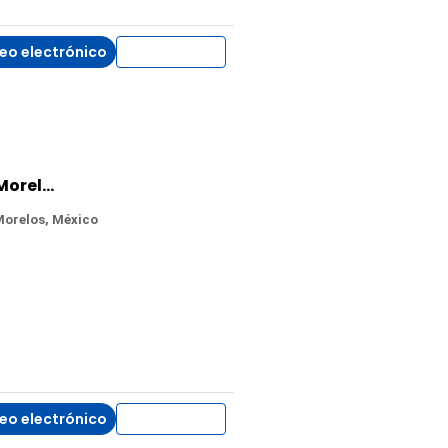
eo electrónico
WhatsApp
Casa en Venta en Brisas, Temixco, Morelos
Morelos, México
eo electrónico
WhatsApp