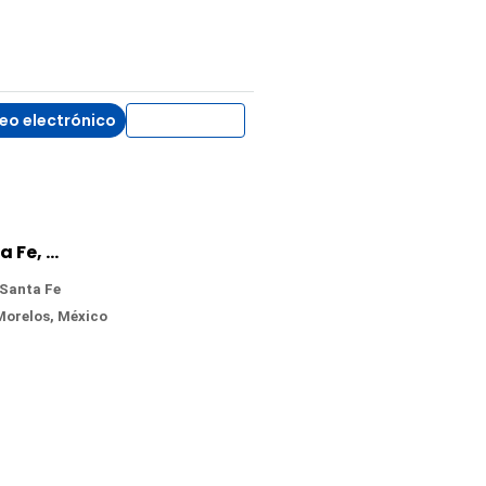
eo electrónico
WhatsApp
Casa en Venta en Club de Golf Santa Fe, Xochitepec, Morelos
 Santa Fe
 Morelos, México