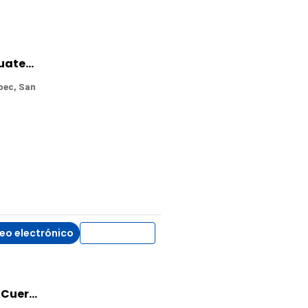
Casa en Venta en San Jerónimo Ahuatepec, Cuernavaca, Morelos
pec, San
eo electrónico
WhatsApp
Oficina en Venta en Villas del Lago, Cuernavaca, Morelos