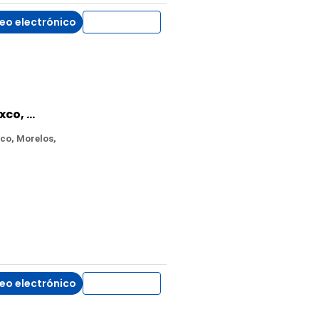
eo electrónico
WhatsApp
Terreno en Venta en Acatlipa, Temixco, Morelos
co, Morelos,
eo electrónico
WhatsApp