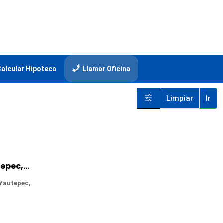
Calcular Hipoteca
Llamar Oficina
Limpiar
Ir
Casa en Venta en Buenavista, Yautepec, Morelos
 Yautepec,