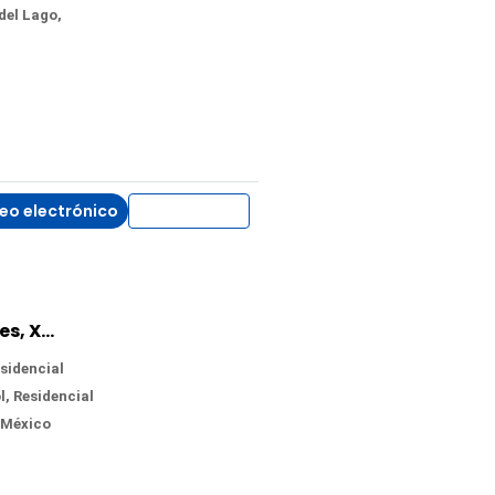
del Lago,
eo electrónico
WhatsApp
Casa en Venta en Cumbres Tulipanes, Xochitepec, Morelos
sidencial
, Residencial
 México