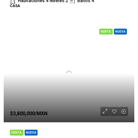
Habitaciones:
4
Niveles:
2
Baños:
4
CASA
VENTA
NUEVA
$3,800,000
/MXN
VENTA
NUEVA