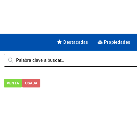
Destacadas
Propiedades
VENTA
USADA
Hogar
Casa
Casa en Venta en Club de Golf Santa Fe, Xoc
Casa en Venta en Club de Go
Morelos, Xochitepec, Club de Golf Santa Fe, Club de Golf