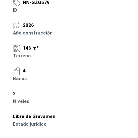
NN-GZG579
ID
2026
Año construcción
146 m²
Terreno
4
Baños
2
Niveles
Libre de Gravamen
Estado jurídico