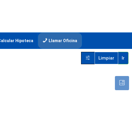
Calcular Hipoteca
Llamar Oficina
Limpiar
Ir
elos
$3,600,000
/MXN