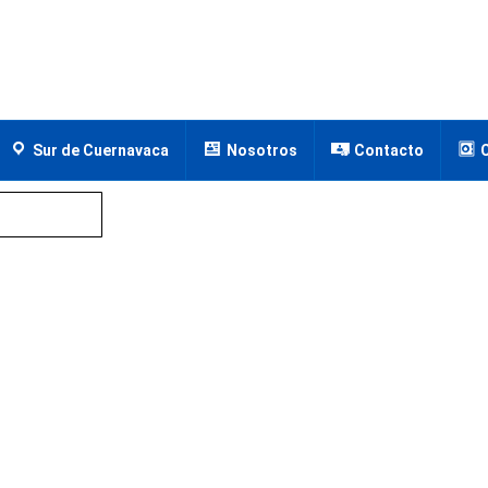
Sur de Cuernavaca
Nosotros
Contacto
hitepec, Morelos
lf Santa Fe, Xochitepec, Mor
 Santa Fe, Xochitepec, Morelos