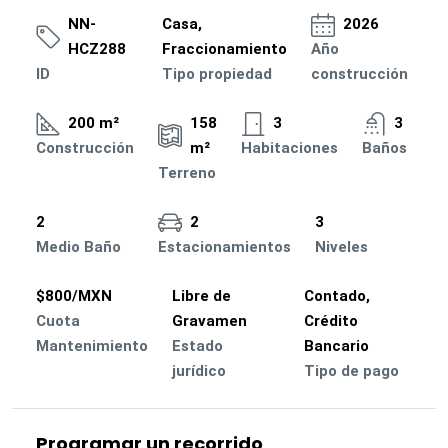
NN-
Casa,
2026
HCZ288
Fraccionamiento
Año
ID
Tipo propiedad
construcción
200 m²
158
3
3
Construcción
m²
Habitaciones
Baños
Terreno
2
2
3
Medio Baño
Estacionamientos
Niveles
$800/MXN
Libre de
Contado,
Cuota
Gravamen
Crédito
Mantenimiento
Estado
Bancario
jurídico
Tipo de pago
Programar un recorrido